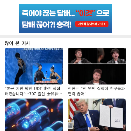
많이 본 기사
"여군 지원 막힌 UDT 훈련 직접
전현무 "전 연인 집착에 친구들과
해봤습니다"…707 출신 女유튜버
연락 끊어"
'완벽 소화'