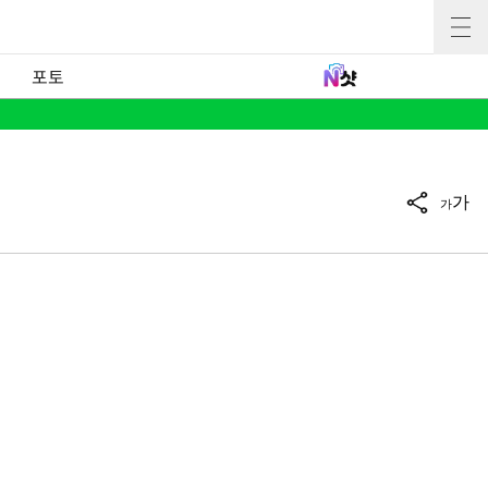
포토
가
가