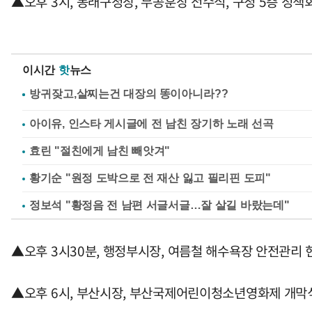
▲오후 3시, 동래구청장, 무공훈장 전수식, 구청 5층 정책
이시간
핫
뉴스
아이유, 인스타 게시글에 전 남친 장기하 노래 선곡
효린 "절친에게 남친 빼앗겨"
황기순 "원정 도박으로 전 재산 잃고 필리핀 도피"
정보석 "황정음 전 남편 서글서글…잘 살길 바랐는데"
▲오후 3시30분, 행정부시장, 여름철 해수욕장 안전관리
▲오후 6시, 부산시장, 부산국제어린이청소년영화제 개막