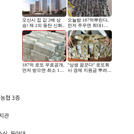
정농협 3층
복지관
소식, 동아대