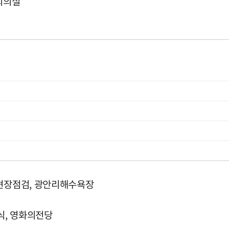
회의실
 현장점검, 광안리해수욕장
식, 영화의전당