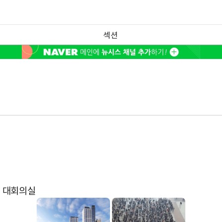
섹션
실
청 대회의실