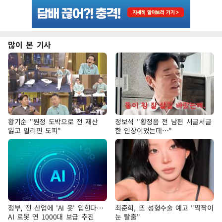
많이 본 기사
황기순 "원정 도박으로 전 재산
정보석 "황정음 전 남편 서글서글
잃고 필리핀 도피"
한 인상이었는데…"
정부, 전 산업에 'AI 옷' 입힌다…
최준희, 또 성형수술 예고 "짝짝이
AI 로봇 연 1000대 보급 추진
눈 탈출"