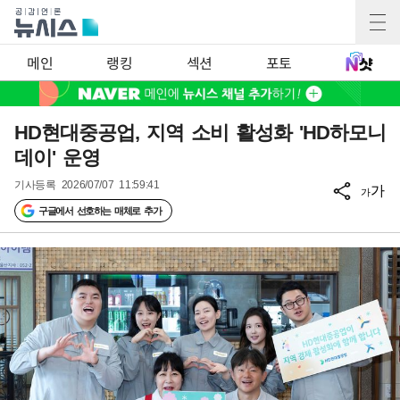
메인
랭킹
섹션
포토
HD현대중공업, 지역 소비 활성화 'HD하모니
데이' 운영
기사등록
2026/07/07 11:59:41
가
가
구글에서 선호하는 매체로 추가