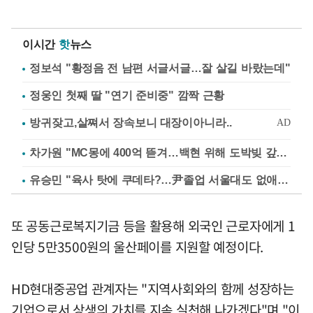
이시간
핫
뉴스
정보석 "황정음 전 남편 서글서글…잘 살길 바랐는데"
정웅인 첫째 딸 "연기 준비중" 깜짝 근황
차가원 "MC몽에 400억 뜯겨…백현 위해 도박빚 갚아줘"
유승민 "육사 탓에 쿠데타?…尹졸업 서울대도 없애나"
또 공동근로복지기금 등을 활용해 외국인 근로자에게 1
인당 5만3500원의 울산페이를 지원할 예정이다.
HD현대중공업 관계자는 "지역사회와의 함께 성장하는
기업으로서 상생의 가치를 지속 실천해 나가겠다"며 "이