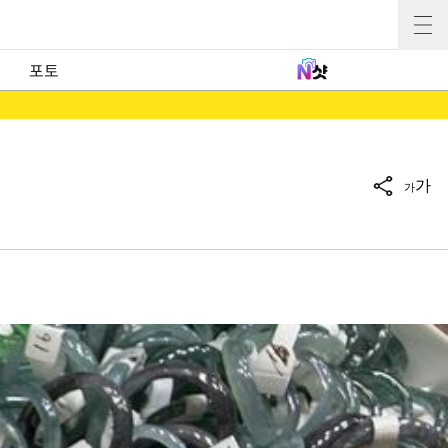
포토
가
가