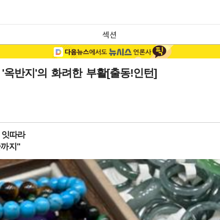
섹션
'옥반지'의 화려한 부활[출동!인턴]
물 잇따라
줄까지"