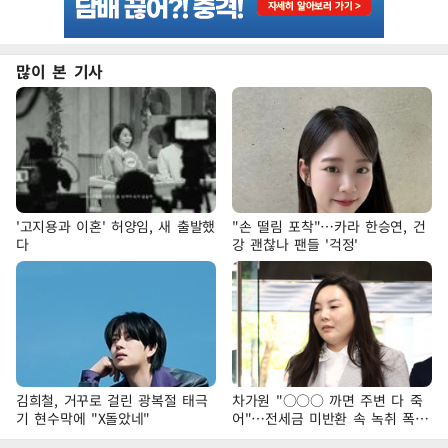
많이 본 기사
'고지용과 이혼' 허양임, 새 출발했
"손 떨림 포착"…카라 한승연, 건
다
강 괜찮나 팬들 '걱정'
김희철, 거꾸로 걸린 광복절 태극
차가원 "○○○ 까면 주변 다 죽
기 현수막에 "X돌았네"
어"…전세금 미반환 속 녹취 폭로
파장