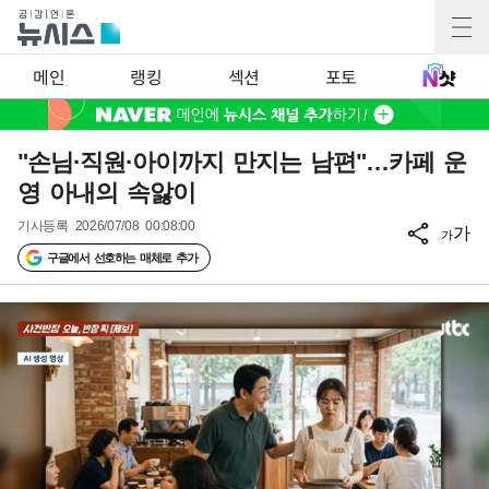
메인
랭킹
섹션
포토
"손님·직원·아이까지 만지는 남편"…카페 운
영 아내의 속앓이
기사등록
2026/07/08 00:08:00
가
가
구글에서 선호하는 매체로 추가