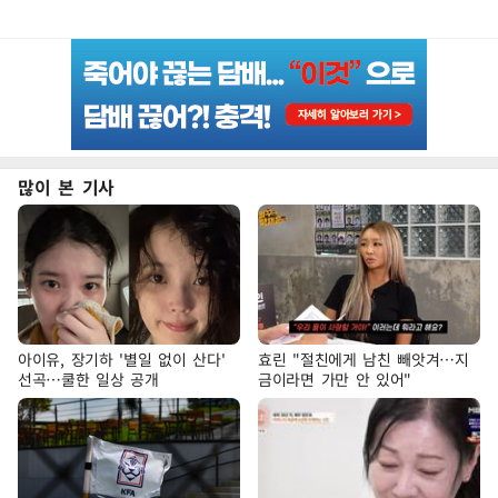
많이 본 기사
아이유, 장기하 '별일 없이 산다'
효린 "절친에게 남친 빼앗겨…지
선곡…쿨한 일상 공개
금이라면 가만 안 있어"