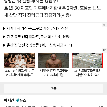
장방문 및 간담회(서울 강남구)
▲15:30 이호현 기후에너지환경부 2차관, 호남권 반도
체 산단 적기 전력공급 점검회의(세종)
댓글
이시간
핫
뉴스