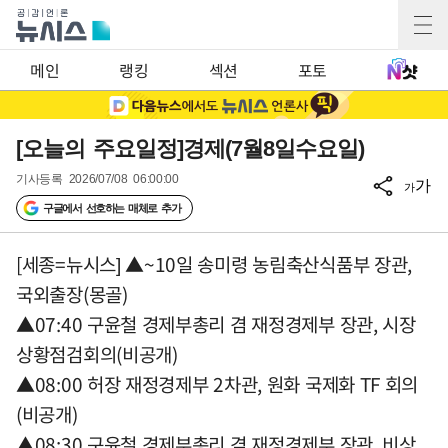
메인
랭킹
섹션
포토
[오늘의 주요일정]경제(7월8일수요일)
기사등록
2026/07/08 06:00:00
가
가
구글에서 선호하는 매체로 추가
[세종=뉴시스] ▲~10일 송미령 농림축산식품부 장관,
국외출장(몽골)
▲07:40 구윤철 경제부총리 겸 재정경제부 장관, 시장
상황점검회의(비공개)
▲08:00 허장 재정경제부 2차관, 원화 국제화 TF 회의
(비공개)
▲08:30 구윤철 경제부총리 겸 재정경제부 장관, 비상