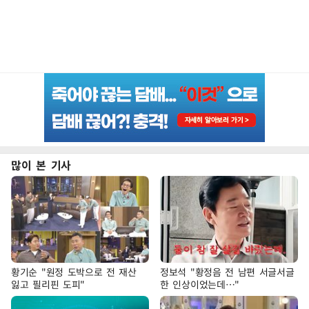
많이 본 기사
황기순 "원정 도박으로 전 재산
정보석 "황정음 전 남편 서글서글
잃고 필리핀 도피"
한 인상이었는데…"