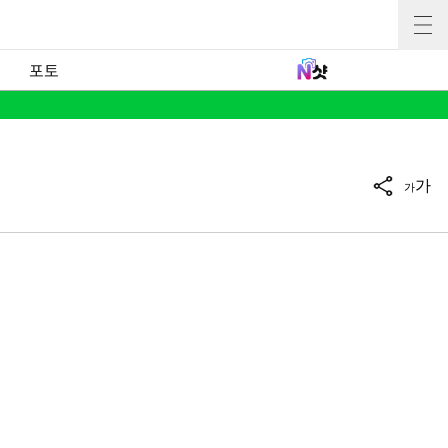
포토
가
가