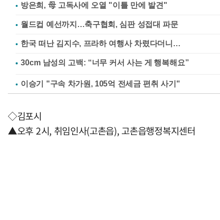
방은희, 母 고독사에 오열 "이틀 만에 발견"
월드컵 예선까지…축구협회, 심판 성접대 파문
한국 떠난 김지수, 프라하 여행사 차렸다더니…
이승기 "구속 차가원, 105억 전세금 편취 사기"
◇김포시
▲오후 2시, 취임인사(고촌읍), 고촌읍행정복지센터