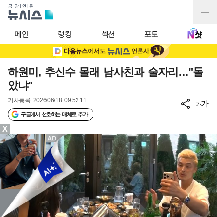
메인
랭킹
섹션
포토
하원미, 추신수 몰래 남사친과 술자리…"돌
았냐"
기사등록
2026/06/18 09:52:11
가
가
구글에서 선호하는 매체로 추가
X