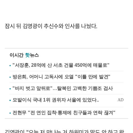
잠시 뒤 김영광이 추신수와 인사를 나눴다.
이시간
핫
뉴스
"서장훈, 28억에 산 서초 건물 450억에 매물로"
방은희, 어머니 고독사에 오열 "이틀 만에 발견"
"바지 벗고 앞뒤로"…탈북민 고백한 기쁨조 검사
전현무 "전 연인 집착·통제에 친구들과 연락 끊겨"
김영광이 "오늘 저 만나는 거 하원미가 말도 안 하고 왔