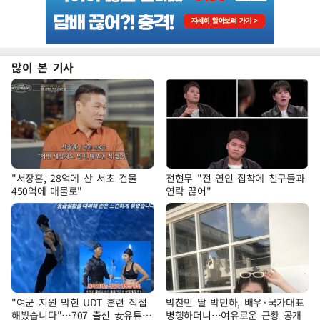
많이 본 기사
"서장훈, 28억에 산 서초 건물
전현무 "전 연인 집착에 친구들과
450억에 매물로"
연락 끊어"
"여군 지원 막힌 UDT 훈련 직접
박찬민 딸 박민하, 배우·국가대표
해봤습니다"…707 출신 女유튜버
병행하더니…여유로운 근황 공개