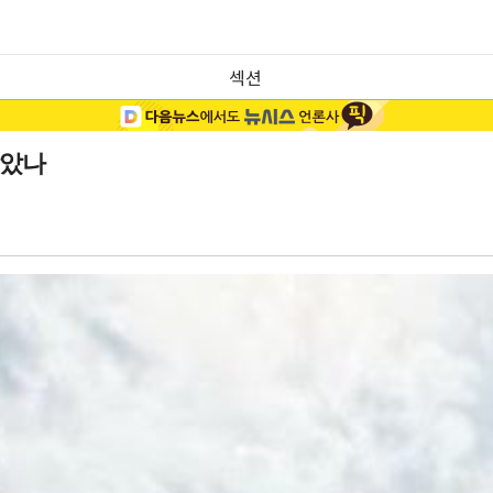
섹션
닮았나