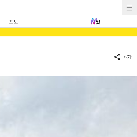
포토
가
가