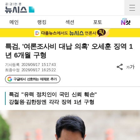
메인
랭킹
섹션
포토
특검, '여론조사비 대납 의혹' 오세훈 징역 1
년 6개월 구형
기사등록
2026/06/17 15:17:43
가
가
최종수정
2026/06/17 16:25:22
구글에서 선호하는 매체로 추가
특검 "유력 정치인이 국민 신뢰 훼손"
강철원·김한정엔 각각 징역 1년 구형