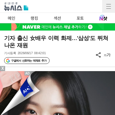
메인
랭킹
섹션
포토
기자 출신 女배우 이력 화제…'삼성'도 뛰쳐
나온 재원
기사등록
2026/06/17 08:42:01
가
가
구글에서 선호하는 매체로 추가
X