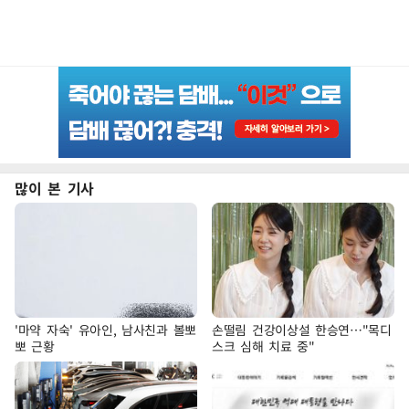
많이 본 기사
'마약 자숙' 유아인, 남사친과 볼뽀
손떨림 건강이상설 한승연…"목디
뽀 근황
스크 심해 치료 중"