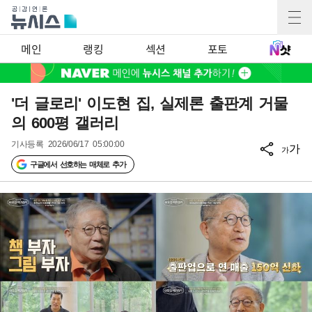
메인
랭킹
섹션
포토
'더 글로리' 이도현 집, 실제론 출판계 거물
의 600평 갤러리
기사등록
2026/06/17 05:00:00
가
가
구글에서 선호하는 매체로 추가