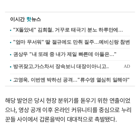
이시간
핫
뉴스
"X돌았네" 김희철, 거꾸로 태극기 분노 하루만에…
"엄마 무서워" 딸 절규에도 만취 질주…예비신랑 참변
권상우 "내 또래 중 내가 제일 빠른데 아들은…"
고영욱, 이번엔 박하선 공격…"류수영 열심히 일해야"
해당 발언은 당시 현장 분위기를 돋우기 위한 연출이었
으나, 영상 공개 이후 온라인 커뮤니티를 중심으로 누리
꾼들 사이에서 갑론을박이 대대적으로 촉발됐다.