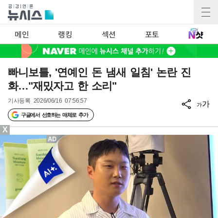
메인
랭킹
섹션
포토
빠니보틀, '연예인 돈 냄새 일침' 논란 진
화…"재밌자고 한 소리"
기사등록
2026/06/16 07:56:57
가
가
구글에서 선호하는 매체로 추가
X