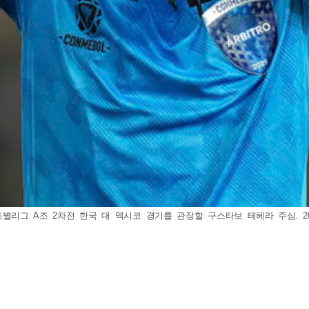
조별리그 A조 2차전 한국 대 멕시코 경기를 관장할 구스타보 테헤라 주심. 2025.