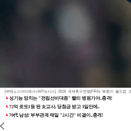
[부에노스아이레스=AP/뉴시스] 2026 국제축구연맹(FIFA) 북중미 월드컵 