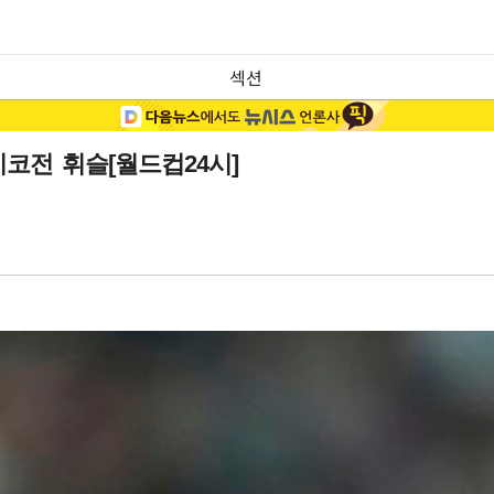
섹션
시코전 휘슬[월드컵24시]