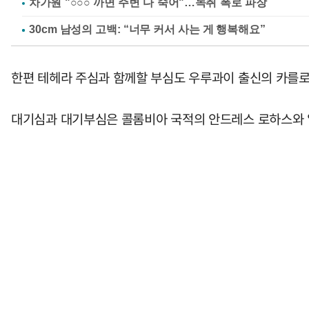
차가원 "○○○ 까면 주변 다 죽어"…녹취 폭로 파장
한편 테헤라 주심과 함께할 부심도 우루과이 출신의 카를로
대기심과 대기부심은 콜롬비아 국적의 안드레스 로하스와 