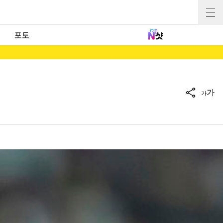
포토
가
가