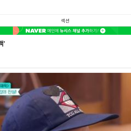
섹션
백'