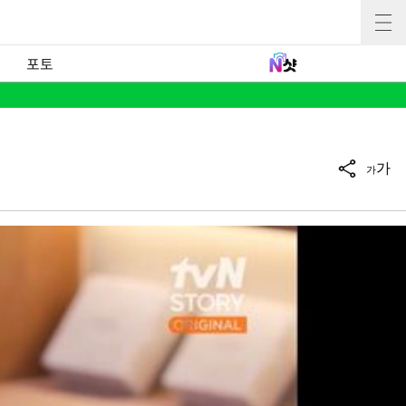
포토
가
가