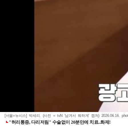
[서울=뉴시스] 박세리. (사진 = tvN '남겨서 뭐하게' 캡처) 2026.06.16.
pho