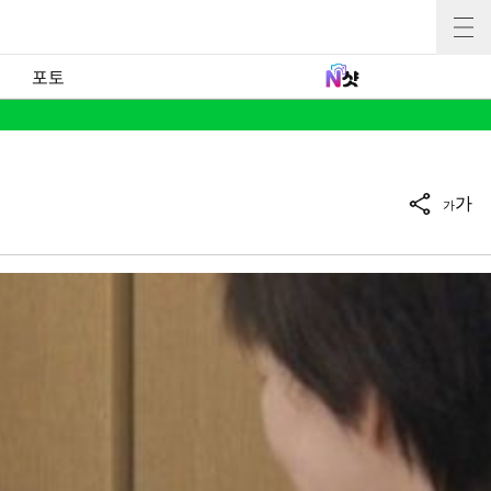
포토
가
가