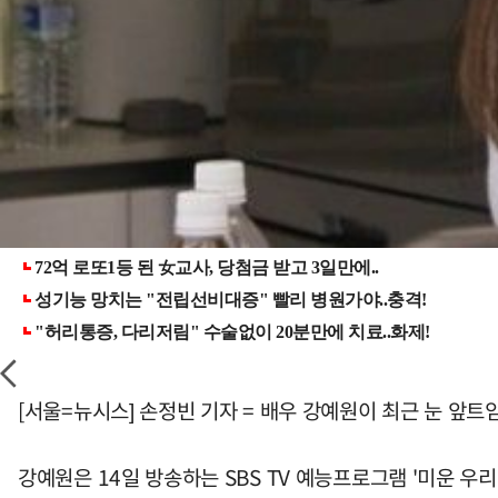
[서울=뉴시스] 손정빈 기자 = 배우 강예원이 최근 눈 앞트
강예원은 14일 방송하는 SBS TV 예능프로그램 '미운 우리