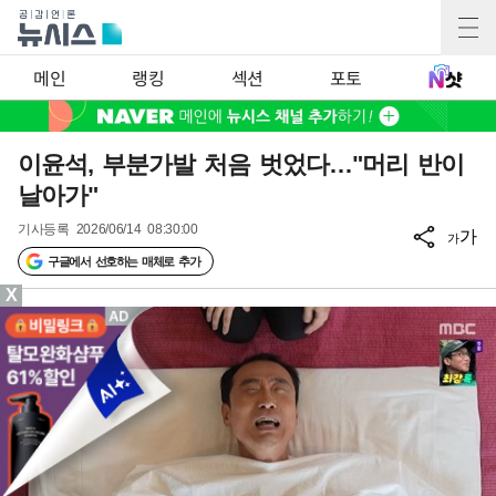
메인
랭킹
섹션
포토
이윤석, 부분가발 처음 벗었다…"머리 반이
날아가"
기사등록
2026/06/14 08:30:00
가
가
구글에서 선호하는 매체로 추가
X