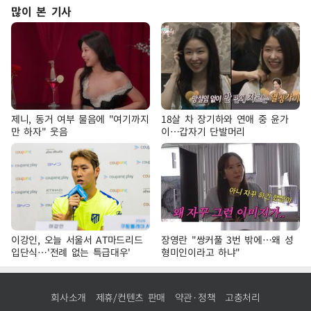
많이 본 기사
제니, 동거 여부 물음에 "여기까지
18살 차 장기하와 연애 중 윤가
만 하자" 웃음
이…갑자기 단발머리
이강인, 오늘 서울서 AT마드리드
장영란 "쌍커풀 3번 밖에…왜 성
입단식…'전례 없는 특급대우'
형미인이라고 하냐"
회사소개
제휴/컨텐츠 판매
약관·정책
고충처리