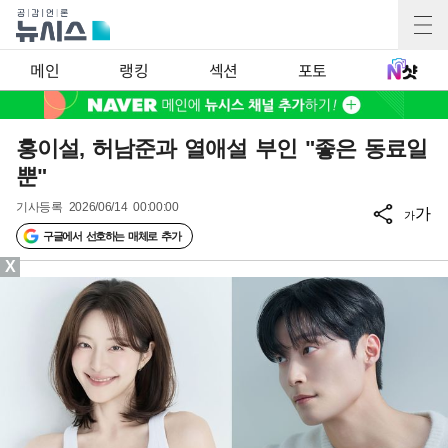
메인
랭킹
섹션
포토
홍이설, 허남준과 열애설 부인 "좋은 동료일
뿐"
기사등록
2026/06/14 00:00:00
가
가
구글에서 선호하는 매체로 추가
X