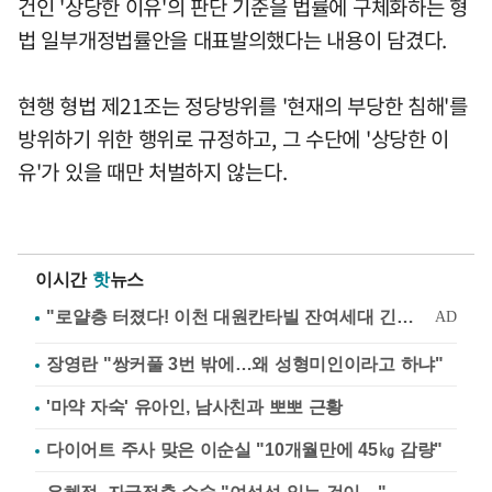
건인 '상당한 이유'의 판단 기준을 법률에 구체화하는 형
법 일부개정법률안을 대표발의했다는 내용이 담겼다.
현행 형법 제21조는 정당방위를 '현재의 부당한 침해'를
방위하기 위한 행위로 규정하고, 그 수단에 '상당한 이
유'가 있을 때만 처벌하지 않는다.
이시간
핫
뉴스
장영란 "쌍커풀 3번 밖에…왜 성형미인이라고 하냐"
'마약 자숙' 유아인, 남사친과 뽀뽀 근황
다이어트 주사 맞은 이순실 "10개월만에 45㎏ 감량"