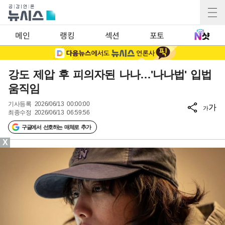
메인
랭킹
섹션
포토
강도 제압 후 피의자된 나나…'나나법' 입법
움직임
기사등록
2026/06/13 00:00:00
가
가
최종수정
2026/06/13 06:59:56
구글에서 선호하는 매체로 추가
X