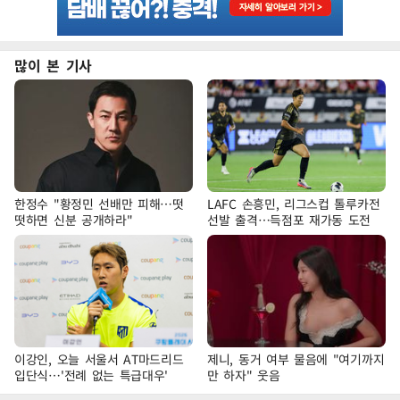
많이 본 기사
한정수 "황정민 선배만 피해…떳
LAFC 손흥민, 리그스컵 톨루카전
떳하면 신분 공개하라"
선발 출격…득점포 재가동 도전
이강인, 오늘 서울서 AT마드리드
제니, 동거 여부 물음에 "여기까지
입단식…'전례 없는 특급대우'
만 하자" 웃음