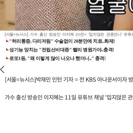
[서울=뉴시스] 가수 출신 방송인 이지혜 (사진= '밉지않은 관종언니' 유튜브 캡쳐
[서울=뉴시스]박재민 인턴 기자 = 전 KBS 아나운서이자
가수 출신 방송인 이지혜는 11일 유튜브 채널 '밉지않은