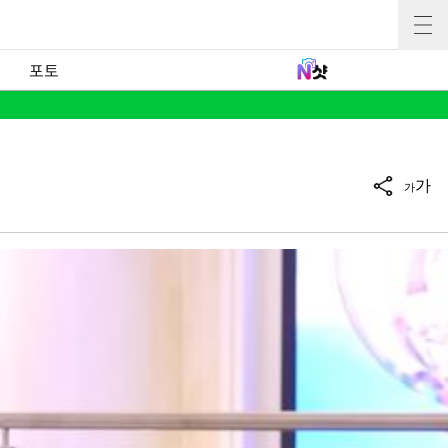
포토
가
가