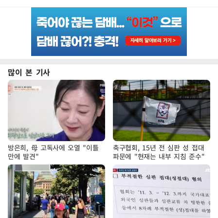
많이 본 기사
방은희, 母 고독사에 오열 "이틀
축구협회, 15년 전 심판 성 접대
만에 발견"
파문에 "현재는 내부 지침 준수"