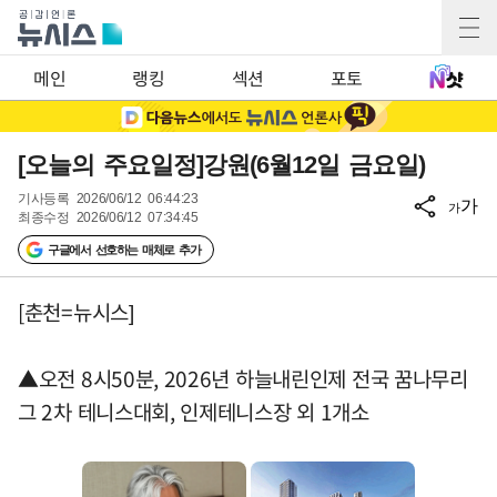
메인
랭킹
섹션
포토
[오늘의 주요일정]강원(6월12일 금요일)
기사등록
2026/06/12 06:44:23
가
가
최종수정
2026/06/12 07:34:45
구글에서 선호하는 매체로 추가
[춘천=뉴시스]
▲오전 8시50분, 2026년 하늘내린인제 전국 꿈나무리
그 2차 테니스대회, 인제테니스장 외 1개소