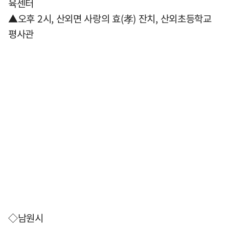
육센터
▲오후 2시, 산외면 사랑의 효(孝) 잔치, 산외초등학교
평사관
◇남원시