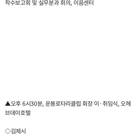
착수보고회 및 실무분과 회의, 이음센터
▲오후 6시30분, 운봉로타리클럽 회장 이·취임식, 오헤
브데이호텔
◇김제시