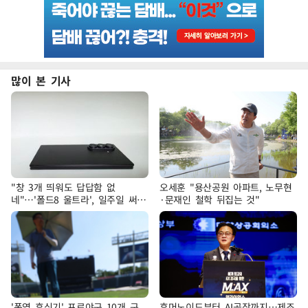
많이 본 기사
"창 3개 띄워도 답답함 없
오세훈 "용산공원 아파트, 노무현
네"…'폴드8 울트라', 일주일 써보
·문재인 철학 뒤집는 것"
니
'폭염 휴식기' 프로야구 10개 구
휴머노이드부터 AI공장까지…제조