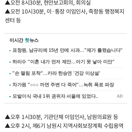
▲오전 8시30분, 현안보고회의, 회의실
▲오전 10시30분, 이·통장 이임인사, 죽항동 행정복지
센터 등
이시간
핫
뉴스
표창원, 남규리에 15년 만에 사과…"제가 틀렸습니다"
하리수 "이혼 내가 먼저 제안…아기 못 낳아 미안"
"손 떨림 포착"…카라 한승연 '건강 이상설'
차가원 "○○○ 까면 주변 다 죽어"…녹취 폭로 파장
▲오후 1시30분, 기관단체 이임인사, 남원의료원 등
▲오후 2시, 제6기 남원시 지역사회보장계획 수립용역