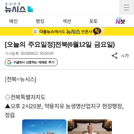
메인
랭킹
섹션
포토
[오늘의 주요일정]전북(6월12일 금요일)
기사등록
2026/06/12 05:00:00
가
가
구글에서 선호하는 매체로 추가
[전북=뉴시스]
◇전북특별자치도
▲오후 2시20분, 약용치유 농생명산업지구 현장행정,
정읍