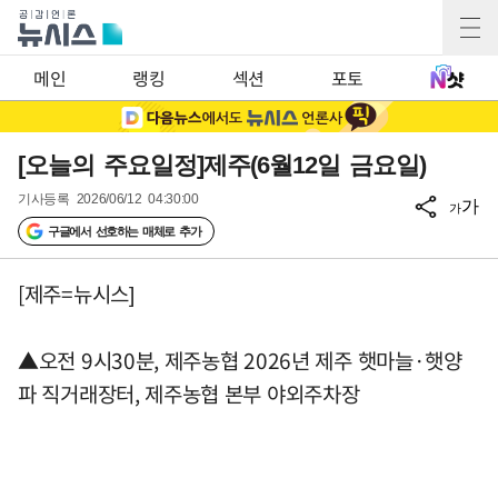
메인
랭킹
섹션
포토
[오늘의 주요일정]제주(6월12일 금요일)
기사등록
2026/06/12 04:30:00
가
가
구글에서 선호하는 매체로 추가
[제주=뉴시스]
▲오전 9시30분, 제주농협 2026년 제주 햇마늘·햇양
파 직거래장터, 제주농협 본부 야외주차장