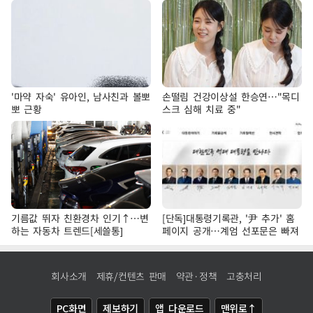
'마약 자숙' 유아인, 남사친과 볼뽀
손떨림 건강이상설 한승연…"목디
뽀 근황
스크 심해 치료 중"
기름값 뛰자 친환경차 인기↑…변
[단독]대통령기록관, '尹 추가' 홈
하는 자동차 트렌드[세쓸통]
페이지 공개…계엄 선포문은 빠져
회사소개
제휴/컨텐츠 판매
약관·정책
고충처리
PC화면
제보하기
앱 다운로드
맨위로↑