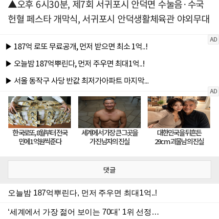
▲오후 6시30분, 제7회 서귀포시 안덕면 수눌음·수국
헌혈 페스타 개막식, 서귀포시 안덕생활체육관 야외무대
댓글