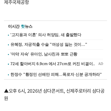
제주국제공항
이시간
핫
뉴스
'고지용과 이혼' 의사 허양임, 새 출발했다
유혜정, 자궁적출 수술 "여성성 잃는 것이…"
'마약 자숙' 유아인, 남사친과 뽀뽀 근황
한정수 "황정민 선배만 피해…폭로자 신분 공개하라"
▲오후 6시, 2026년 삼다콘서트, 신제주로터리 삼다공
원