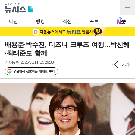
메인
랭킹
섹션
포토
배용준·박수진, 디즈니 크루즈 여행…박신혜
·최태준도 함께
기사등록
2026/06/11 15:29:33
가
가
구글에서 선호하는 매체로 추가