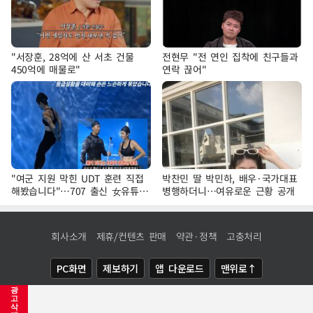
"서장훈, 28억에 산 서초 건물
전현무 "전 연인 집착에 친구들과
450억에 매물로"
연락 끊어"
"여군 지원 막힌 UDT 훈련 직접
박찬민 딸 박민하, 배우·국가대표
해봤습니다"…707 출신 女유튜버
병행하더니…여유로운 근황 공개
'완벽 소화'
회사소개
제휴/컨텐츠 판매
약관·정책
고충처리
PC화면
제보하기
앱 다운로드
맨위로↑
광
COPYRIGHTⓒ
NEWSIS
ALL RIGHTS RESERVED.
고
삭