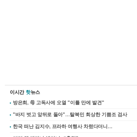
이시간
핫
뉴스
방은희, 母 고독사에 오열 "이틀 만에 발견"
"바지 벗고 앞뒤로 돌아"…탈북민 회상한 기쁨조 검사
한국 떠난 김지수, 프라하 여행사 차렸다더니…