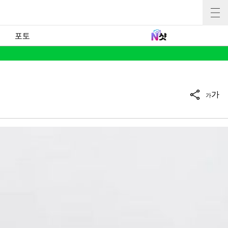
포토
가
가