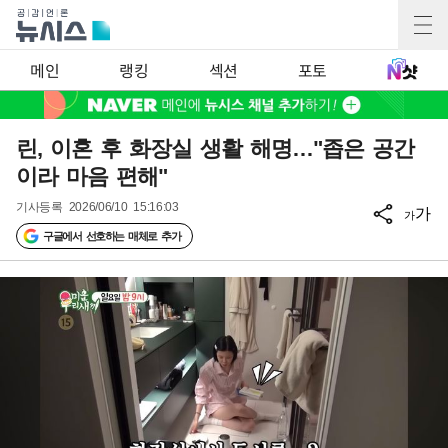
메인
랭킹
섹션
포토
린, 이혼 후 화장실 생활 해명…"좁은 공간
이라 마음 편해"
기사등록
2026/06/10 15:16:03
가
가
구글에서 선호하는 매체로 추가