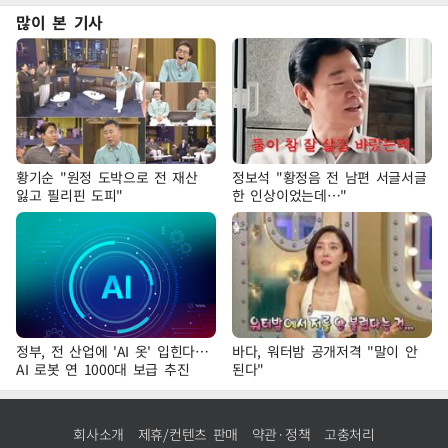
많이 본 기사
황기순 "원정 도박으로 전 재산
정보석 "황정음 전 남편 서글서글
잃고 필리핀 도피"
한 인상이었는데…"
정부, 전 산업에 'AI 옷' 입힌다…
바다, 워터밤 공개저격 "말이 안
AI 로봇 연 1000대 보급 추진
된다"
회사소개
제휴/컨텐츠 판매
약관·정책
고충처리