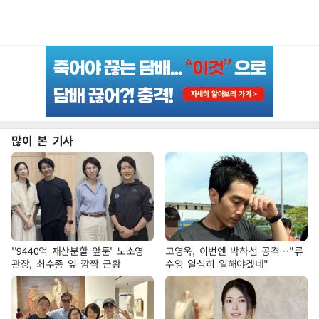
많이 본 기사
''9440억 재산분할 앞둔' 노소영
고영욱, 이번엔 박하선 공격…"류
관장, 최수종 옆 깜짝 근황
수영 열심히 일해야겠네"