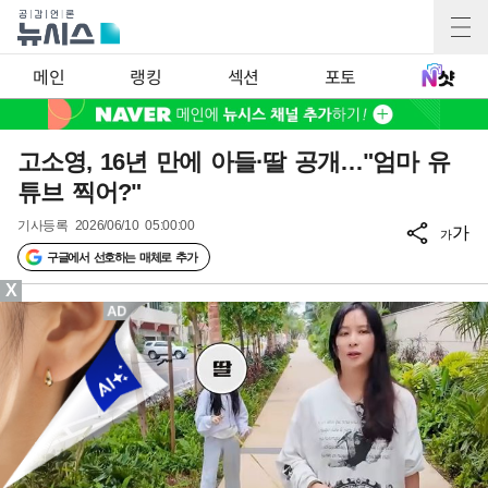
메인
랭킹
섹션
포토
고소영, 16년 만에 아들·딸 공개…"엄마 유
튜브 찍어?"
기사등록
2026/06/10 05:00:00
가
가
구글에서 선호하는 매체로 추가
X