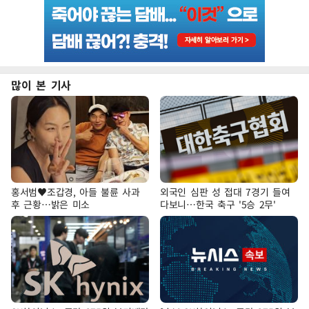
많이 본 기사
홍서범♥조갑경, 아들 불륜 사과
외국인 심판 성 접대 7경기 들여
후 근황…밝은 미소
다보니…한국 축구 '5승 2무'