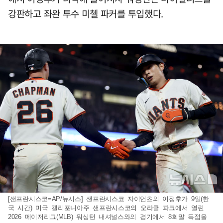
강판하고 좌완 투수 미첼 파커를 투입했다.
[샌프란시스코=AP/뉴시스] 샌프란시스코 자이언츠의 이정후가 9일(한
국 시간) 미국 캘리포니아주 샌프란시스코의 오라클 파크에서 열린
2026 메이저리그(MLB) 워싱턴 내셔널스와의 경기에서 8회말 득점을