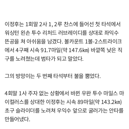
이정후는 1회말 2사 1, 2루 찬스에 들어선 첫 타석에서
워싱턴 왼손 투수 리처드 러브레이디를 상대로 좌익수
뜬공을 쳐 아쉬움을 남겼다. 볼카운트 1볼-2스트라이크
에서 4구째 시속 91.7마일(약 147.6㎞) 바깥쪽 낮은 직
구를 노려쳤는데 범타가 되고 말았다.
그의 방망이는 두 번째 타석부터 불을 뿜었다.
4회말 1사 주자 없는 상황에서 바뀐 우완 투수 마일스 마
이컬러스를 상대한 이정후는 시속 89마일(약 143.2㎞)
초구 슬라이더를 노려쳐 우익수 앞으로 굴러가는 안타를
만들어냈다.