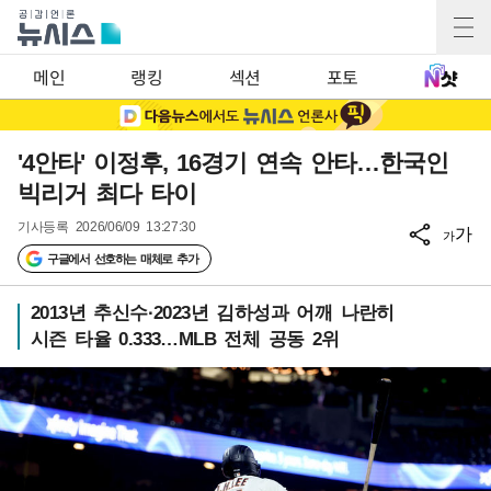
메인
랭킹
섹션
포토
'4안타' 이정후, 16경기 연속 안타…한국인
빅리거 최다 타이
기사등록
2026/06/09 13:27:30
가
가
구글에서 선호하는 매체로 추가
2013년 추신수·2023년 김하성과 어깨 나란히
시즌 타율 0.333…MLB 전체 공동 2위