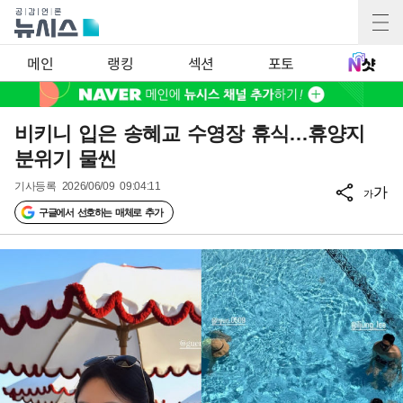
메인
랭킹
섹션
포토
비키니 입은 송혜교 수영장 휴식…휴양지
분위기 물씬
기사등록
2026/06/09 09:04:11
가
가
구글에서 선호하는 매체로 추가