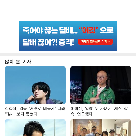
많이 본 기사
김희철, 결국 '거꾸로 태극기' 사과
홍석천, 입양 두 자녀에 '재산 상
"깊게 보지 못했다"
속' 언급했다