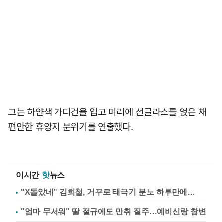
그는 하얀색 가디건을 입고 머리에 선글라스를 얹은 채
편안한 휴양지 분위기를 연출했다.
이시간
핫
뉴스
"X돌았네" 김희철, 거꾸로 태극기 분노 하루만에…
"엄마 무서워" 딸 절규에도 만취 질주…예비신랑 참변