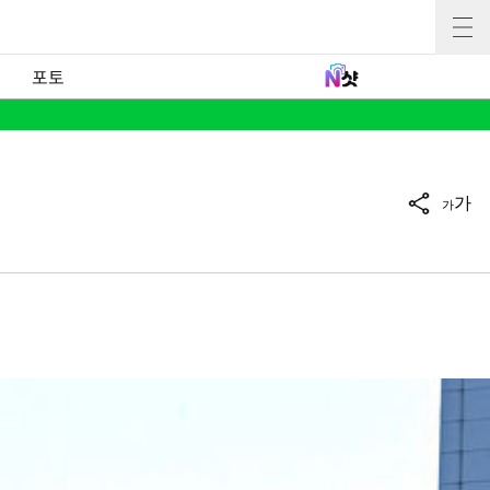
포토
가
가