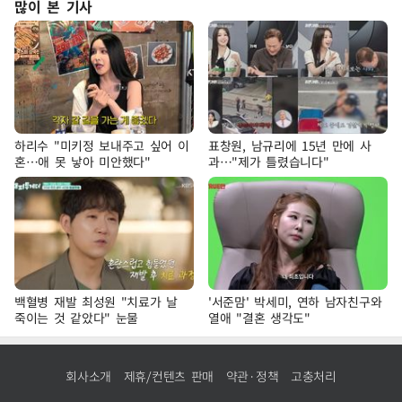
많이 본 기사
하리수 "미키정 보내주고 싶어 이
표창원, 남규리에 15년 만에 사
혼…애 못 낳아 미안했다"
과…"제가 틀렸습니다"
백혈병 재발 최성원 "치료가 날
'서준맘' 박세미, 연하 남자친구와
죽이는 것 같았다" 눈물
열애 "결혼 생각도"
회사소개
제휴/컨텐츠 판매
약관·정책
고충처리