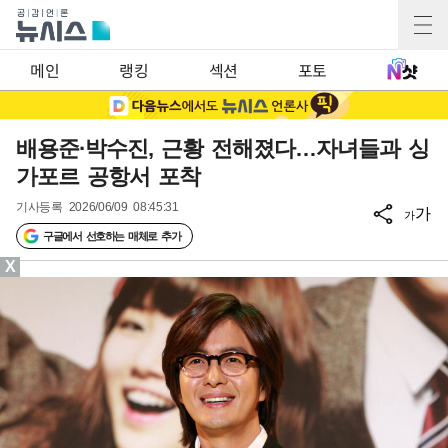
메인
랭킹
섹션
포토
배용준·박수진, 근황 전해졌다…자녀들과 싱
가포르 공항서 포착
기사등록
2026/06/09 08:45:31
가
가
구글에서 선호하는 매체로 추가
X