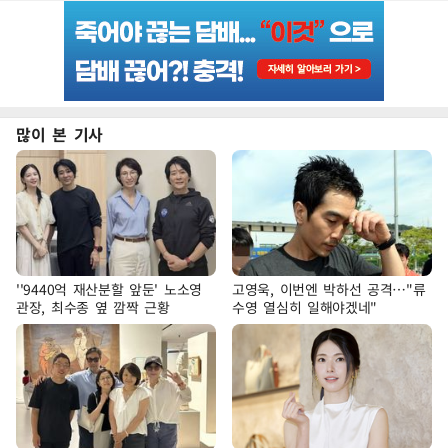
많이 본 기사
''9440억 재산분할 앞둔' 노소영
고영욱, 이번엔 박하선 공격…"류
관장, 최수종 옆 깜짝 근황
수영 열심히 일해야겠네"