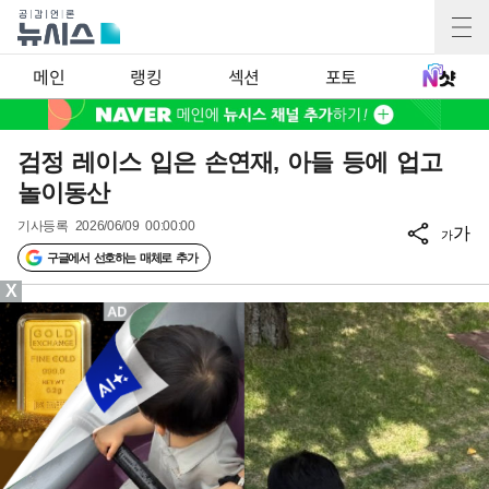
메인
랭킹
섹션
포토
검정 레이스 입은 손연재, 아들 등에 업고
놀이동산
기사등록
2026/06/09 00:00:00
가
가
구글에서 선호하는 매체로 추가
X