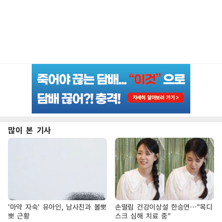
많이 본 기사
'마약 자숙' 유아인, 남사친과 볼뽀
손떨림 건강이상설 한승연…"목디
뽀 근황
스크 심해 치료 중"