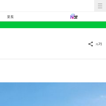
포토
가
가