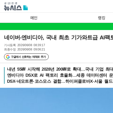
메인
랭킹
네이버-엔비디아, 국내 최초 기가와트급 AI팩
기사등록
2026/06/08 08:39:17
최종수정
2026/06/08 09:06:21
구글에서 선호하는 매체로 추가
내년 55㎿ 시작해 2028년 200㎿로 확대…국내 기업 최대
엔비디아 DSX로 AI 팩토리 효율화…세종 데이터센터 
DSX·네모트론·코스모스 결합…하이퍼클로바X·서울 월