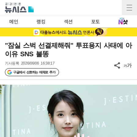
메인
랭킹
섹션
포토
"잠실 스벅 선결제해줘" 투표용지 사태에 아
이유 SNS 불똥
기사등록
2026/06/06 16:38:17
가
가
구글에서 선호하는 매체로 추가