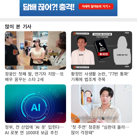
많이 본 기사
정웅인 첫째 딸, 연기자 지망…또
황정민 사생활 논란, '77번 통화'
배우 꿈꾸는 스타 2세
기록에 법조계 주목
정부, 전 산업에 'AI 옷' 입힌다…
'첫 주연' 정준원 "심판대 올라…
AI 로봇 연 1000대 보급 추진
많이 걱정돼"