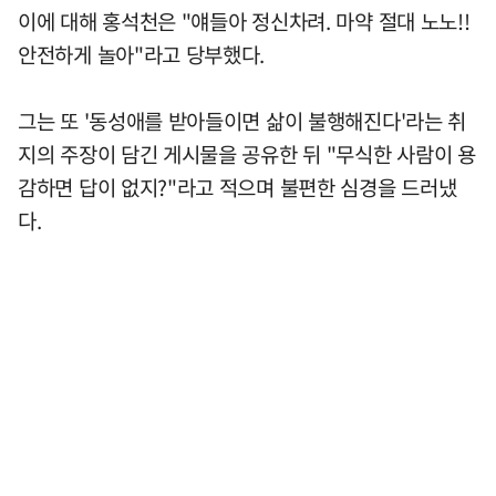
이에 대해 홍석천은 "얘들아 정신차려. 마약 절대 노노!!
안전하게 놀아"라고 당부했다.
그는 또 '동성애를 받아들이면 삶이 불행해진다'라는 취
지의 주장이 담긴 게시물을 공유한 뒤 "무식한 사람이 용
감하면 답이 없지?"라고 적으며 불편한 심경을 드러냈
다.