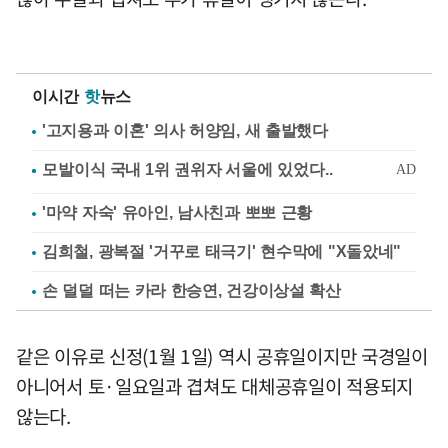
이시간
핫
뉴스
'고지용과 이혼' 의사 허양임, 새 출발했다
'마약 자숙' 유아인, 남사친과 뽀뽀 근황
김희철, 광복절 '거꾸로 태극기' 현수막에 "X돌았네"
손 덜덜 떠는 카라 한승연, 건강이상설 확산
같은 이유로 신정(1월 1일) 역시 공휴일이지만 국경일이
아니어서 토·일요일과 겹쳐도 대체공휴일이 적용되지
않는다.