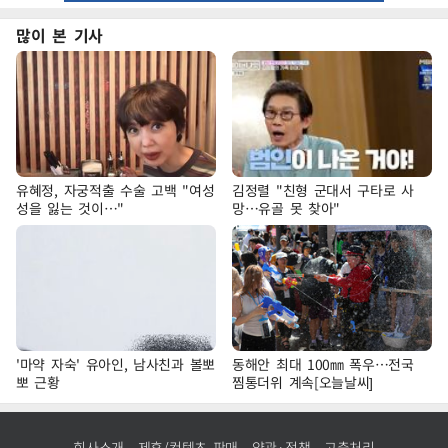
많이 본 기사
유혜정, 자궁적출 수술 고백 "여성
김정렬 "친형 군대서 구타로 사
성을 잃는 것이…"
망…유골 못 찾아"
'마약 자숙' 유아인, 남사친과 볼뽀
동해안 최대 100㎜ 폭우…전국
뽀 근황
찜통더위 계속[오늘날씨]
회사소개
제휴/컨텐츠 판매
약관·정책
고충처리