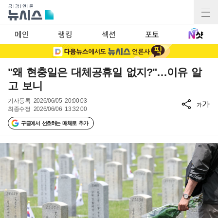
메인
랭킹
섹션
포토
"왜 현충일은 대체공휴일 없지?"…이유 알
고 보니
기사등록
2026/06/05 20:00:03
가
가
최종수정
2026/06/06 13:32:00
구글에서 선호하는 매체로 추가