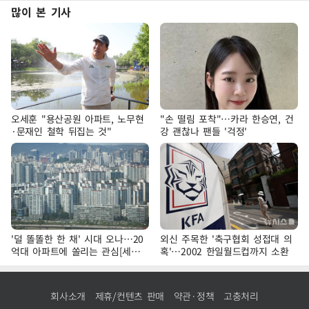
많이 본 기사
오세훈 "용산공원 아파트, 노무현
"손 떨림 포착"…카라 한승연, 건
·문재인 철학 뒤집는 것"
강 괜찮나 팬들 '걱정'
'덜 똘똘한 한 채' 시대 오나…20
외신 주목한 '축구협회 성접대 의
억대 아파트에 쏠리는 관심[세제
혹'…2002 한일월드컵까지 소환
개편, 그 이후②]
회사소개
제휴/컨텐츠 판매
약관·정책
고충처리