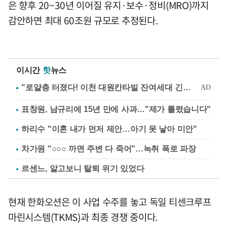
은 향후 20~30년 이어질 유지·보수·정비(MRO)까지
감안하면 최대 60조원 규모로 추정된다.
이시간
핫
뉴스
표창원, 남규리에 15년 만에 사과…"제가 틀렸습니다"
하리수 "이혼 내가 먼저 제안…아기 못 낳아 미안"
차가원 "○○○ 까면 주변 다 죽어"…녹취 폭로 파장
르센느, 알고보니 탈퇴 위기 있었다
현재 한화오션은 이 사업 수주를 놓고 독일 티센크루프
마린시스템(TKMS)과 최종 경쟁 중이다.