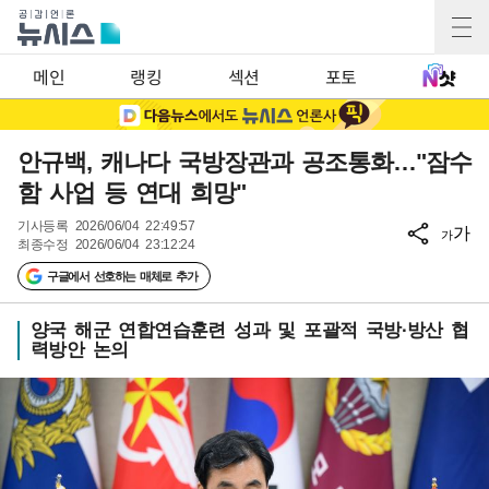
메인
랭킹
섹션
포토
안규백, 캐나다 국방장관과 공조통화…"잠수
함 사업 등 연대 희망"
기사등록
2026/06/04 22:49:57
가
가
최종수정
2026/06/04 23:12:24
구글에서 선호하는 매체로 추가
양국 해군 연합연습훈련 성과 및 포괄적 국방·방산 협
력방안 논의