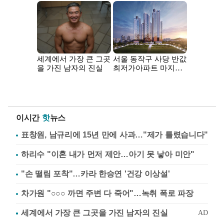
이시간
핫
뉴스
표창원, 남규리에 15년 만에 사과…"제가 틀렸습니다"
하리수 "이혼 내가 먼저 제안…아기 못 낳아 미안"
"손 떨림 포착"…카라 한승연 '건강 이상설'
차가원 "○○○ 까면 주변 다 죽어"…녹취 폭로 파장