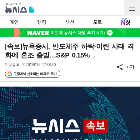
메인
랭킹
섹션
포토
[속보]뉴욕증시, 반도체주 하락·이란 사태 격
화에 혼조 출발…S&P 0.15% ↓
기사등록
2026/06/04 22:38:30
가
가
구글에서 선호하는 매체로 추가