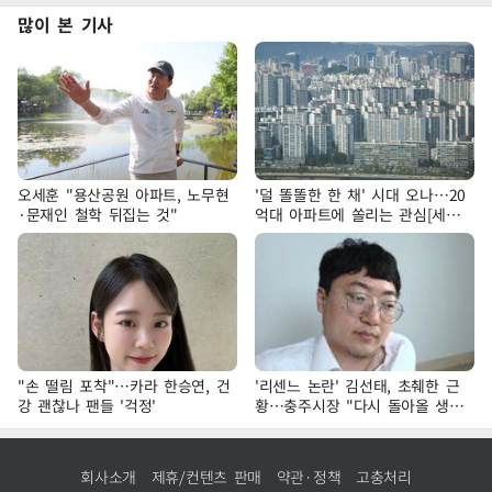
많이 본 기사
오세훈 "용산공원 아파트, 노무현
'덜 똘똘한 한 채' 시대 오나…20
·문재인 철학 뒤집는 것"
억대 아파트에 쏠리는 관심[세제
개편, 그 이후②]
"손 떨림 포착"…카라 한승연, 건
'리센느 논란' 김선태, 초췌한 근
강 괜찮나 팬들 '걱정'
황…충주시장 "다시 돌아올 생
각?"
회사소개
제휴/컨텐츠 판매
약관·정책
고충처리