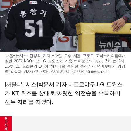
[서울=뉴시스] 권창회 기자 = 3일 오후 서울 구로구 고척스카이돔에서
열린 2026 KBO리그 LG 트윈스와 키움 히어로즈의 경기, 7회 초 2사
1,3루 LG 오스틴의 1타점 적시타로 홈인한 홍창기가 덕아웃에서 염경
엽 감독과 인사하고 있다. 2026.04.03.
kch0523@newsis.com
[서울=뉴시스]박윤서 기자 = 프로야구 LG 트윈스가 KT
위즈를 상대로 짜릿한 역전승을 수확하며 선두 자리를
지켰다.
LG는 4일 수원 KT위즈파크에서 열린 2026 신한 쏠
광
고
삭
KBO리그 KT와의 경기에서 7-5로 이겼다.
제