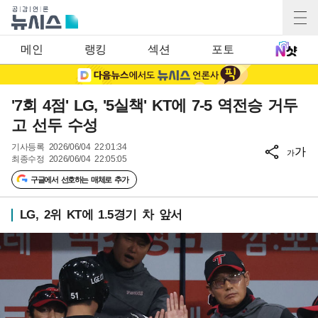
메인
랭킹
섹션
포토
'7회 4점' LG, '5실책' KT에 7-5 역전승 거두
고 선두 수성
기사등록
2026/06/04 22:01:34
가
가
최종수정
2026/06/04 22:05:05
구글에서 선호하는 매체로 추가
LG, 2위 KT에 1.5경기 차 앞서