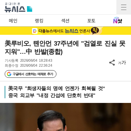
메인
랭킹
섹션
포토
美루비오, 톈안먼 37주년에 "검열로 진실 못
지워"…中 반발(종합)
기사등록
2026/06/04 18:28:43
가
가
최종수정
2026/06/04 22:36:24
구글에서 선호하는 매체로 추가
美국무 "희생자들의 명예 언젠가 회복될 것“
중국 외교부 "내정 간섭에 단호히 반대"