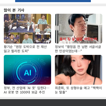
많이 본 기사
황기순 "원정 도박으로 전 재산
정보석 "황정음 전 남편 서글서글
잃고 필리핀 도피"
한 인상이었는데…"
정부, 전 산업에 'AI 옷' 입힌다…
최준희, 또 성형수술 예고 "짝짝이
AI 로봇 연 1000대 보급 추진
눈 탈출"