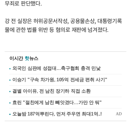
무죄로 판단했다.
강 전 실장은 허위공문서작성, 공용물손상, 대통령기록
물에 관한 법률 위반 등 혐의로 재판에 넘겨졌다.
이시간
핫
뉴스
외국인 심판에 성접대…축구협회 충격 민낯
이승기 "구속 차가원, 105억 전세금 편취 사기"
결별 아이유, 전 남친 장기하 직접 소환
효린 "절친에게 남친 빼앗겼다…가만 안 둬"