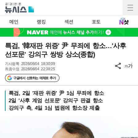
메인
랭킹
섹션
포토
특검, '韓재판 위증' 尹 무죄에 항소…'사후
선포문' 강의구 쌍방 상소(종합)
기사등록
2026/06/04 18:30:09
가
가
최종수정
2026/06/04 22:38:25
구글에서 선호하는 매체로 추가
특검, 2일 '재판 위증' 尹 1심 무죄에 항소
2일 '사후 계엄 선포문' 강의구 판결 항소
강의구 측, 4일 1심 법원에 항소장 제출