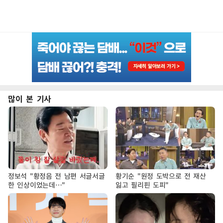
많이 본 기사
정보석 "황정음 전 남편 서글서글
황기순 "원정 도박으로 전 재산
한 인상이었는데…"
잃고 필리핀 도피"