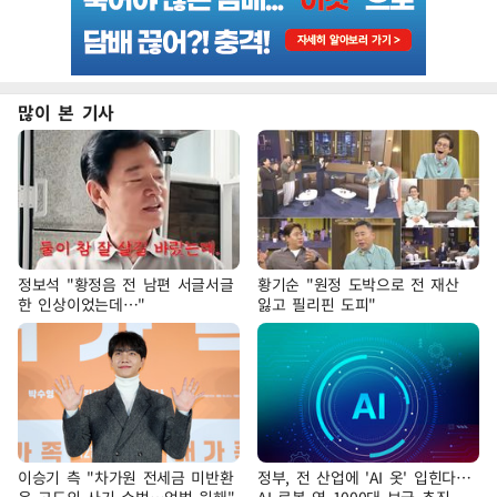
많이 본 기사
정보석 "황정음 전 남편 서글서글
황기순 "원정 도박으로 전 재산
한 인상이었는데…"
잃고 필리핀 도피"
이승기 측 "차가원 전세금 미반환
정부, 전 산업에 'AI 옷' 입힌다…
은 고도의 사기 수법…엄벌 원해"
AI 로봇 연 1000대 보급 추진