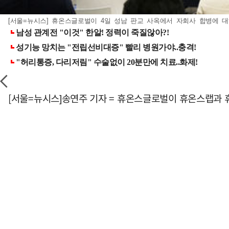
[서울=뉴시스] 휴온스글로벌이 4일 성남 판교 사옥에서 자회사 합병에 대해
[서울=뉴시스]송연주 기자 = 휴온스글로벌이 휴온스랩과 