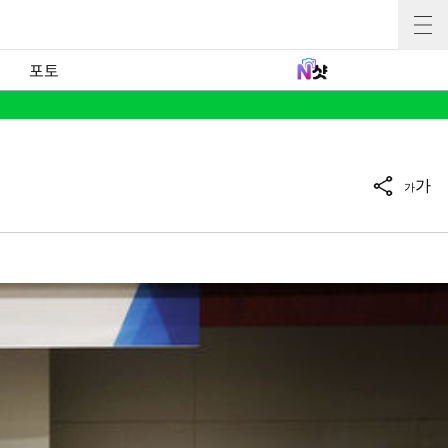
포토
가
가