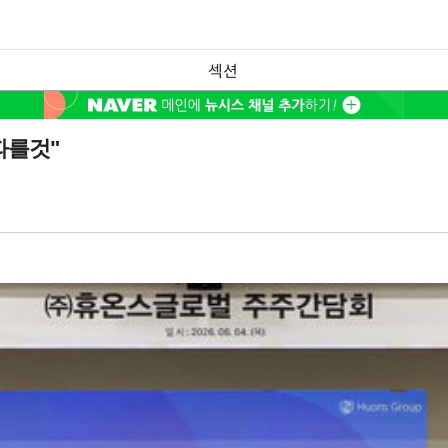
섹션
따를것"