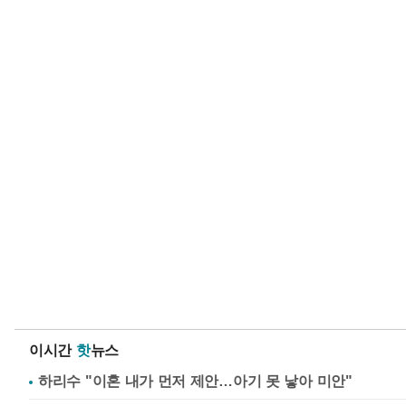
이시간
핫
뉴스
하리수 "이혼 내가 먼저 제안…아기 못 낳아 미안"