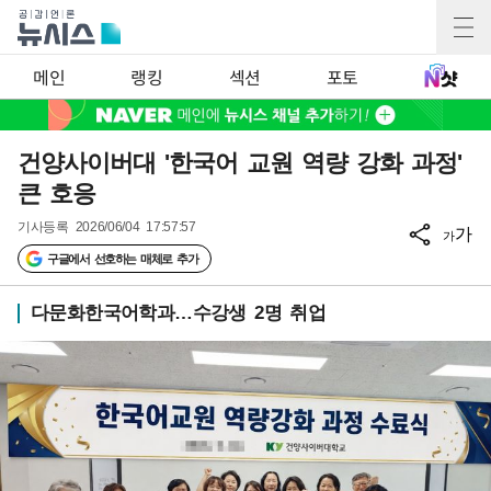
메인
랭킹
섹션
포토
건양사이버대 '한국어 교원 역량 강화 과정'
큰 호응
기사등록
2026/06/04 17:57:57
가
가
구글에서 선호하는 매체로 추가
다문화한국어학과…수강생 2명 취업