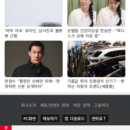
'마약 자숙' 유아인, 남사친과 볼뽀
손떨림 건강이상설 한승연…"목디
뽀 근황
스크 심해 치료 중"
한정수 "황정민 선배만 피해…떳
기름값 뛰자 친환경차 인기↑…변
떳하면 신분 공개하라"
하는 자동차 트렌드[세쓸통]
회사소개
제휴/컨텐츠 판매
약관·정책
고충처리
PC화면
제보하기
앱 다운로드
맨위로↑
광