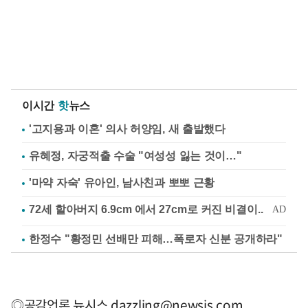
이시간
핫
뉴스
'고지용과 이혼' 의사 허양임, 새 출발했다
유혜정, 자궁적출 수술 "여성성 잃는 것이…"
'마약 자숙' 유아인, 남사친과 뽀뽀 근황
한정수 "황정민 선배만 피해…폭로자 신분 공개하라"
◎공감언론 뉴시스
dazzling@newsis.com