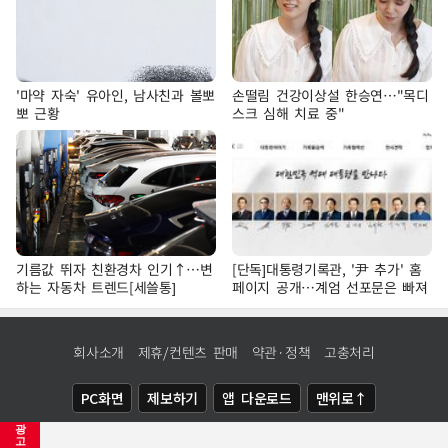
'마약 자숙' 유아인, 남사친과 볼뽀
손떨림 건강이상설 한승연…"목디
뽀 근황
스크 심해 치료 중"
기름값 뛰자 친환경차 인기↑…변
[단독]대통령기록관, '尹 추가' 홈
하는 자동차 트렌드[세쓸통]
페이지 공개…계엄 선포문은 빠져
회사소개
제휴/컨텐츠 판매
약관·정책
고충처리
PC화면
제보하기
앱 다운로드
맨위로↑
광
COPYRIGHTⓒ
NEWSIS
ALL RIGHTS RESERVED.
고