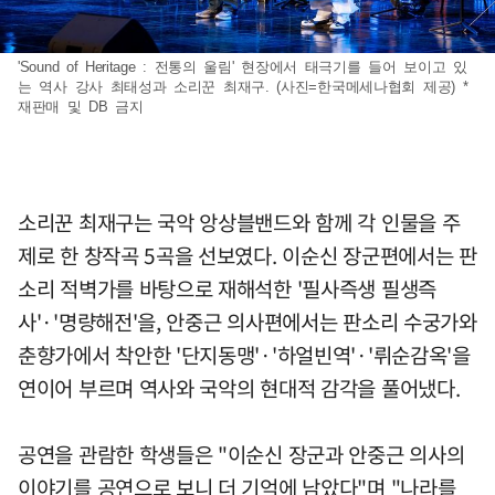
'Sound of Heritage : 전통의 울림' 현장에서 태극기를 들어 보이고 있
는 역사 강사 최태성과 소리꾼 최재구. (사진=한국메세나협회 제공) *
재판매 및 DB 금지
소리꾼 최재구는 국악 앙상블밴드와 함께 각 인물을 주
제로 한 창작곡 5곡을 선보였다. 이순신 장군편에서는 판
소리 적벽가를 바탕으로 재해석한 '필사즉생 필생즉
사'·'명량해전'을, 안중근 의사편에서는 판소리 수궁가와
춘향가에서 착안한 '단지동맹'·'하얼빈역'·'뤼순감옥'을
연이어 부르며 역사와 국악의 현대적 감각을 풀어냈다.
공연을 관람한 학생들은 "이순신 장군과 안중근 의사의
이야기를 공연으로 보니 더 기억에 남았다"며 "나라를