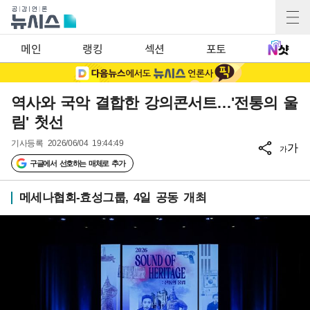
메인
랭킹
섹션
포토
역사와 국악 결합한 강의콘서트…'전통의 울
림' 첫선
기사등록
2026/06/04 19:44:49
가
가
구글에서 선호하는 매체로 추가
메세나협회-효성그룹, 4일 공동 개최