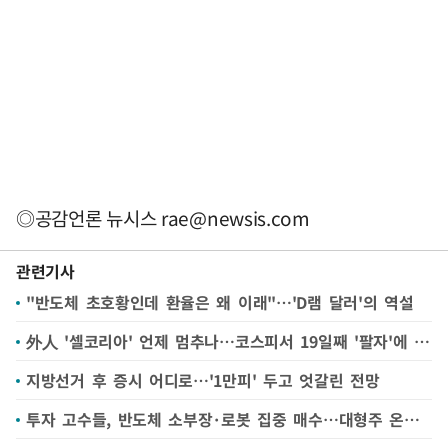
◎공감언론 뉴시스
rae@newsis.com
관련기사
"반도체 초호황인데 환율은 왜 이래"…'D램 달러'의 역설
外人 '셀코리아' 언제 멈추나…코스피서 19일째 '팔자'에 66조 순매도(종합)
지방선거 후 증시 어디로…'1만피' 두고 엇갈린 전망
투자 고수들, 반도체 소부장·로봇 집중 매수…대형주 온기에 소부장 몸값 껑충