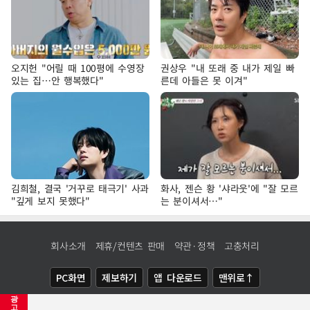
오지헌 "어릴 때 100평에 수영장
권상우 "내 또래 중 내가 제일 빠
있는 집…안 행복했다"
른데 아들은 못 이겨"
김희철, 결국 '거꾸로 태극기' 사과
화사, 젠슨 황 '샤라웃'에 "잘 모르
"깊게 보지 못했다"
는 분이셔서…"
회사소개
제휴/컨텐츠 판매
약관·정책
고충처리
PC화면
제보하기
앱 다운로드
맨위로↑
광
COPYRIGHTⓒ
NEWSIS
ALL RIGHTS RESERVED.
고