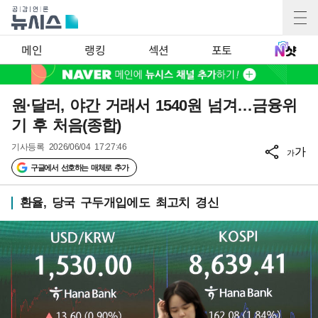
메인
랭킹
섹션
포토
원·달러, 야간 거래서 1540원 넘겨…금융위
기 후 처음(종합)
기사등록
2026/06/04 17:27:46
가
가
구글에서 선호하는 매체로 추가
환율, 당국 구두개입에도 최고치 경신