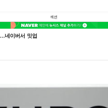
섹션
대…네이버서 밋업