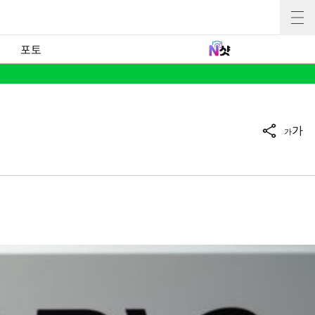
포토
가
가